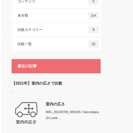
コンテンツ
5
未分類
114
比較カテゴリー
8
比較一覧
25
最近の記事
【2021年】室内の広さで比較
…
室内の広さ
IMG_20130709_082425 / Sarvodaya
Sri Lank…